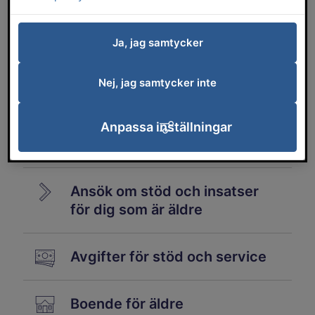
hemtjänstutförare
Bergsliden 1
Ja, jag samtycker
Nej, jag samtycker inte
Ansök om färdtjänst och
Anpassa inställningar
riksfärdtjänst
Ansök om stöd och insatser
för dig som är äldre
Avgifter för stöd och service
Boende för äldre