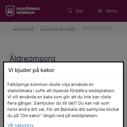
Sök
Meny
Startsida
/
Omsorg & hjälp
/
Äldreomsorg
Äldreomsorg
Vi bjuder på kakor
Falköpings kommun skulle vilja använda en
Vård- och omsorgscollege
statistikkaka i syfte att löpande förbättra webbplatsen.
Vi vill använda en kaka som gör att du inte kan rösta
Matsedlar äldreomsorgen
flera gånger. Samtycker du till det? Du kan när som
Sankt Olofsgatan 11
helst ändra ditt val. För att återkalla ditt samtycke klickar
du på ”Om kakor” längst ned på webbplatsen.
För dig som vill bli
Vår kakpolicy