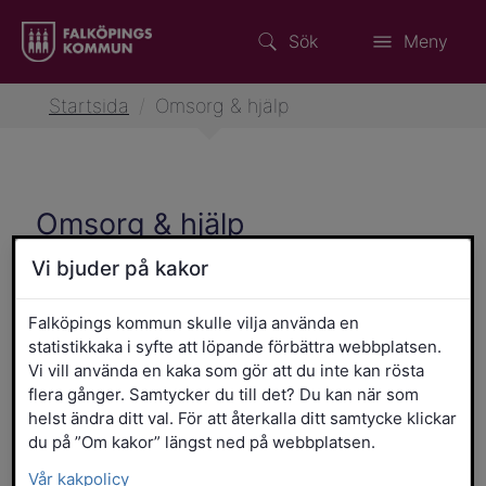
Sök
Meny
Startsida
/
Omsorg & hjälp
Omsorg & hjälp
Vi bjuder på kakor
Falköpings kommun skulle vilja använda en
Vård- och omsorgscollege
statistikkaka i syfte att löpande förbättra webbplatsen.
Vi vill använda en kaka som gör att du inte kan rösta
Stöd vid separation och
flera gånger. Samtycker du till det? Du kan när som
skilsmässa
helst ändra ditt val. För att återkalla ditt samtycke klickar
du på ”Om kakor” längst ned på webbplatsen.
Familjerådgivningen
Vår kakpolicy