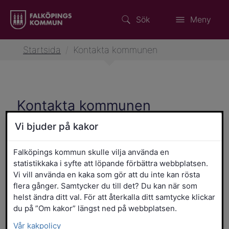
Sök
Meny
Startsida
/
Kontakta kommunen
Kontakta kommunen
Vi bjuder på kakor
Falköpings kommun skulle vilja använda en
Köp profilprodukter med
statistikkaka i syfte att löpande förbättra webbplatsen.
Falköpings platsvarumärke
Vi vill använda en kaka som gör att du inte kan rösta
flera gånger. Samtycker du till det? Du kan när som
Kontakta kommunens växel
helst ändra ditt val. För att återkalla ditt samtycke klickar
du på ”Om kakor” längst ned på webbplatsen.
Vår kakpolicy