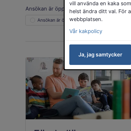
vill använda en kaka som
Ansökan är öppen eller stängd
helst ändra ditt val. För
webbplatsen.
Ansökan är öppen
Ansökan är stängd
Vår kakpolicy
Ja, jag samtycker