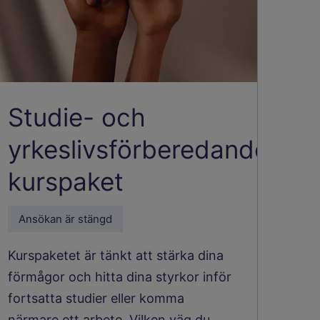
Studie- och
yrkeslivsförberedande
kurspaket
Ansökan är stängd
Kurspaketet är tänkt att stärka dina
förmågor och hitta dina styrkor inför
fortsatta studier eller komma
närmare ett arbete. Vilken väg du