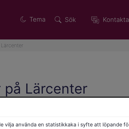
Tema
Sök
Kontakta
å Lärcenter
r på Lärcenter
 vilja använda en statistikkaka i syfte att löpande f