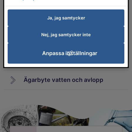
Dricksvatten
Ja, jag samtycker
Reningsverk i Falköping
Nej, jag samtycker inte
Vanliga problem
Anpassa inställningar
Vattenskyddsområden
Ägarbyte vatten och avlopp