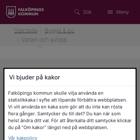
Sök
Meny
Startsida
/
Bygga & bo
/
Vatten och avlopp
Vi bjuder på kakor
Ansluta vatten och avlopp
Falköpings kommun skulle vilja använda en
Avgifter vatten och avlopp
statistikkaka i syfte att löpande förbättra webbplatsen.
Vi vill använda en kaka som gör att du inte kan rösta
flera gånger. Samtycker du till det? Du kan när som
Dagvatten och spillvatten
helst ändra ditt val. För att återkalla ditt samtycke klickar
du på ”Om kakor” längst ned på webbplatsen.
Vår kakpolicy