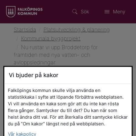
Sök
Meny
Startsida
/
Platsutveckling & planering
/
Kommunala byggprojekt
/
Nu rustar vi upp Broddetorp för
framtiden med nya vatten- och
avloppsledningar
Vi bjuder på kakor
Falköpings kommun skulle vilja använda en
28 november 2023 klockan 09:02
Byggprojekt
statistikkaka i syfte att löpande förbättra webbplatsen.
Nu rustar vi upp Broddetorp
Vi vill använda en kaka som gör att du inte kan rösta
för framtiden med nya
flera gånger. Samtycker du till det? Du kan när som
helst ändra ditt val. För att återkalla ditt samtycke klickar
vatten- och avloppsledningar
du på ”Om kakor” längst ned på webbplatsen.
Vår kakpolicy