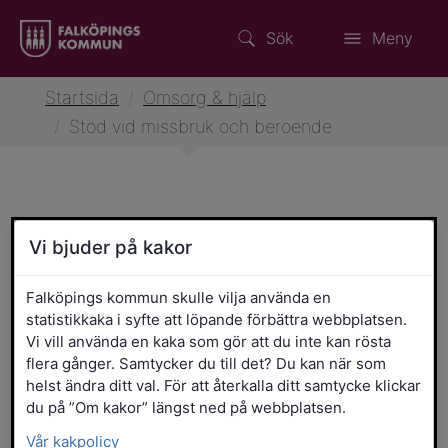
Sök
Meny
Startsida
/
Omsorg & hjälp
/
Stöd vid missbruk och beroende
Stöd vid missbruk och
Vi bjuder på kakor
beroende
Falköpings kommun skulle vilja använda en
statistikkaka i syfte att löpande förbättra webbplatsen.
Gruppträffar och kurser kring
Vi vill använda en kaka som gör att du inte kan rösta
flera gånger. Samtycker du till det? Du kan när som
missbruk och beroende
helst ändra ditt val. För att återkalla ditt samtycke klickar
du på ”Om kakor” längst ned på webbplatsen.
Jag behöver stöd kring
Vår kakpolicy