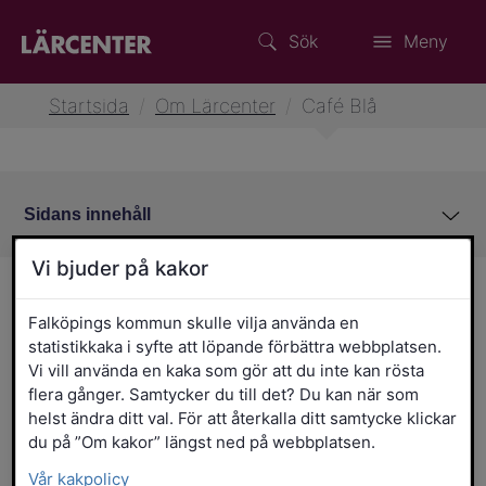
Sök
Meny
Startsida
/
Om Lärcenter
/
Café Blå
Sidans innehåll
Vi bjuder på kakor
Café Blå
Falköpings kommun skulle vilja använda en
statistikkaka i syfte att löpande förbättra webbplatsen.
Välkommen till Café Blå! Här kan du
Vi vill använda en kaka som gör att du inte kan rösta
koppla av. Har du hyrt lokal på Lärcenter
flera gånger. Samtycker du till det? Du kan när som
och vill bjuda på fika, hör av dig till oss så
helst ändra ditt val. För att återkalla ditt samtycke klickar
hjälper vi till!
du på ”Om kakor” längst ned på webbplatsen.
Vår kakpolicy