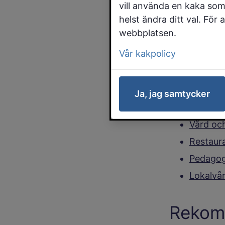
vill använda en kaka som
livsmedel
helst ändra ditt val. För
barnsköta
webbplatsen.
Vår kakpolicy
SÖK NU! Sis
Ja, jag samtycker
Här kan du l
Vård oc
Restaur
Pedagog
Lokalvå
Rekom