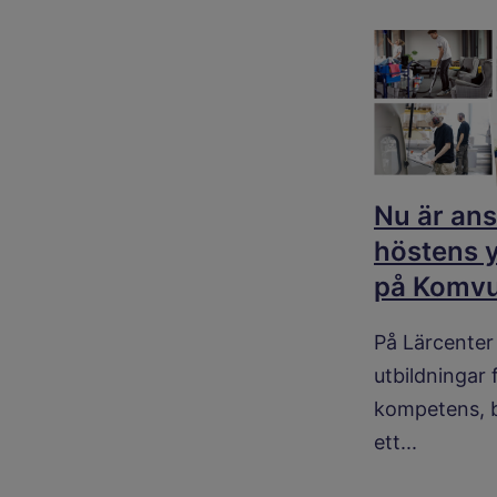
Nu är ans
höstens y
på Komv
På Lärcenter 
utbildningar 
kompetens, b
ett...