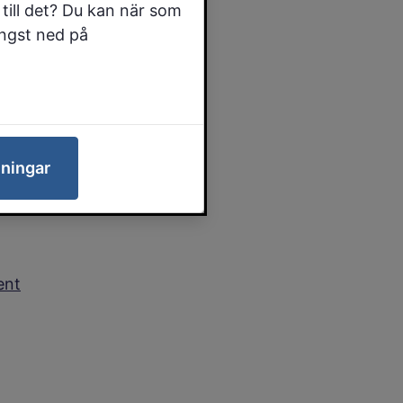
till det? Du kan när som
ång
ängst ned på
lningar
ent