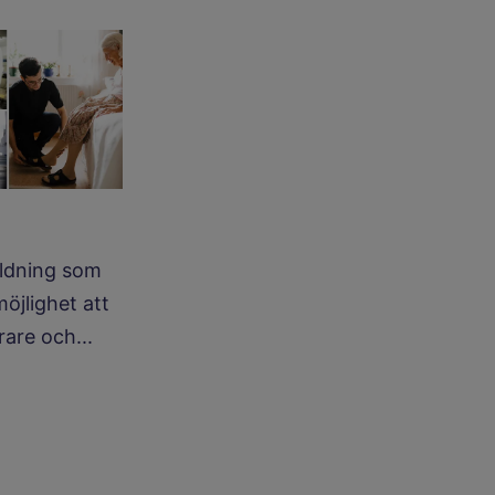
ildning som
möjlighet att
ärare och...