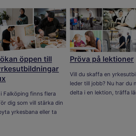
ökan öppen till
Pröva på lektioner
rkesutbildningar
Vill du skaffa en yrkesutb
ux
leder till jobb? Nu har du 
delta i en lektion, träffa l
i Falköping finns flera
för dig som vill stärka din
yta yrkesbana eller ta