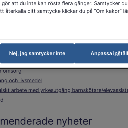
 gör att du inte kan rösta flera gånger. Samtycker du 
 och Pedagogiskt arbete med yrkesutg
 att återkalla ditt samtycke klickar du på ”Om kakor” l
re/elevassistent
ta ansökningsdag är
21 juni.
Nej, jag samtycker inte
Anpassa instäl
äsa mer om utbildningarna;
h omsorg
ang och livsmedel
iskt arbete med yrkesutgång barnskötare/elevassist
rd
menderade nyheter