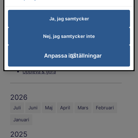
Jobb & företagande
Kommun & service
Miljö, klimat & energi
Ja, jag samtycker
Omsorg & hjälp
Platsutveckling & planering
Nej, jag samtycker inte
Politik
Trafik & gator
Anpassa inställningar
Trygg & säker
Uppleva & göra
2026
Juli
Juni
Maj
April
Mars
Februari
Januari
2025