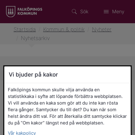
Sök
Meny
Startsida
/
Kommun & politik
/
Nyheter
/
Nyhetsarkiv
Sidans innehåll
Vi bjuder på kakor
Nyhetsarkiv
Falköpings kommun skulle vilja använda en
statistikkaka i syfte att löpande förbättra webbplatsen.
Vi vill använda en kaka som gör att du inte kan rösta
Välj nyhetskategori
flera gånger. Samtycker du till det? Du kan när som
helst ändra ditt val. För att återkalla ditt samtycke klickar
Bygga & bo
du på ”Om kakor” längst ned på webbplatsen.
Förskola, skola och utbildning
Vår kakpolicy