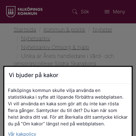
Sök
Meny
Startsida
/
Kommun & politik
/
Nyheter
/
Nyhetsarkiv
/
Nyhetsarkiv Omsorg & hjälp
/
Ulrika är Årets handledare i Vård- och
omsorgscollege Södra Skaraborg
Vi bjuder på kakor
Falköpings kommun skulle vilja använda en
21 april 2026 klockan 15:33
Omsorg & hjälp
statistikkaka i syfte att löpande förbättra webbplatsen.
Ulrika är
Årets handledare
i
Vi vill använda en kaka som gör att du inte kan rösta
Vård- och omsorgscollege
flera gånger. Samtycker du till det? Du kan när som
helst ändra ditt val. För att återkalla ditt samtycke klickar
Södra Skaraborg
du på ”Om kakor” längst ned på webbplatsen.
Vår kakpolicy