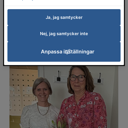
Ulrika Garmenius, som arbetar på LSS-
boendet Rangatan, har utsetts till Årets
handledare i Vård- och omsorgscollege
Ja, jag samtycker
Södra Skaraborg 2026. Hon är dessutom
nominerad som kandidat till Årets
Nej, jag samtycker inte
handledare inom regionala Vård- och
omsorgscollege.
Anpassa inställningar