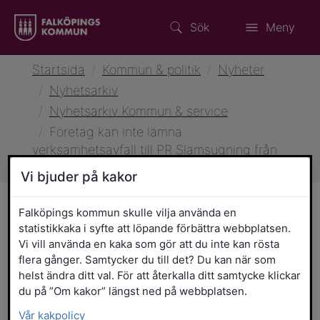
Sök
Meny
Startsida
/
Kommun & politik
/
Nyheter
/
Nyhetsarkiv
/
Nyhetsarkiv Kommun & service
/
Företag kan inte lämna
verksamhetsavfall till PR Slamsugning från
2027
Vi bjuder på kakor
Falköpings kommun skulle vilja använda en
statistikkaka i syfte att löpande förbättra webbplatsen.
5 maj 2026 klockan 09:11
Kommun & service
Vi vill använda en kaka som gör att du inte kan rösta
Företag kan inte lämna
flera gånger. Samtycker du till det? Du kan när som
helst ändra ditt val. För att återkalla ditt samtycke klickar
verksamhetsavfall till PR
du på ”Om kakor” längst ned på webbplatsen.
Slamsugning från 2027
Vår kakpolicy