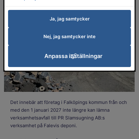
PR Slamsugning AB har sagt upp sitt avtal
med Falköpings kommun om att ta emot
Ja, jag samtycker
verksamhetsavfall.
Nej, jag samtycker inte
Anpassa inställningar
Det innebär att företag i Falköpings kommun från och
med den 1 januari 2027 inte längre kan lämna
verksamhetsavfall till PR Slamsugning AB:s
verksamhet på Falevis deponi.