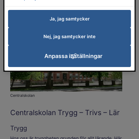
emellan stadens två centrum, nära park,
museum och stadsbibliotek.
Ja, jag samtycker
Nej, jag samtycker inte
Anpassa inställningar
Centralskolan
Centralskolan Trygg – Trivs – Lär
Trygg
Hos oss är tryggheten grunden för allt lärande. Här