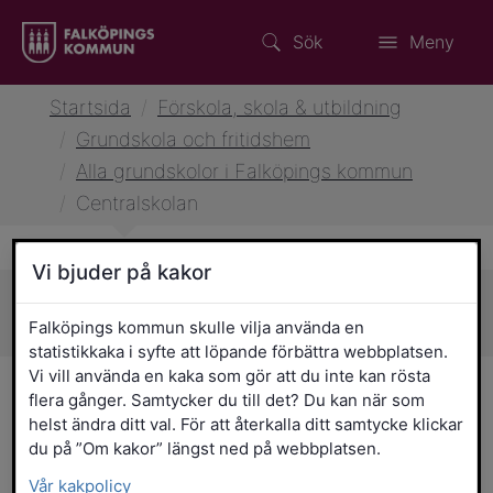
Sök
Meny
Startsida
/
Förskola, skola & utbildning
/
Grundskola och fritidshem
/
Alla grundskolor i Falköpings kommun
/
Centralskolan
Vi bjuder på kakor
Sidans innehåll
Falköpings kommun skulle vilja använda en
statistikkaka i syfte att löpande förbättra webbplatsen.
Vi vill använda en kaka som gör att du inte kan rösta
Centralskolan
flera gånger. Samtycker du till det? Du kan när som
helst ändra ditt val. För att återkalla ditt samtycke klickar
Centralskolan är den vackra tegelröda
du på ”Om kakor” längst ned på webbplatsen.
byggnaden på Sankt Olofsgatan, mitt
Vår kakpolicy