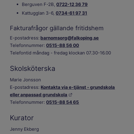
Berguven F-2B,
0722-12 36 79
Kattugglan 3-6,
0734-61 97 31
Fakturafrågor gällande fritidshem
E-postadress:
barnomsorg@falkoping.se
Telefonnummer:
0515-88 56 00
Telefontid måndag - fredag klockan 07.30-16.00
Skolsköterska
Marie Jonsson
E-postadress:
Kontakta via e-tjänst - grundskola
Länk till annan webbplats.
eller anpassad grundskola
Telefonnummer:
0515-88 54 65
Kurator
Jenny Ekberg